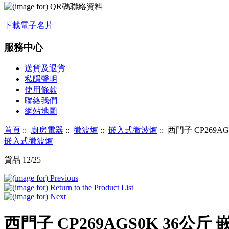
下載電子名片
服務中心
送貨及退貨
私隱聲明
使用條款
聯絡我們
網站地圖
首頁
::
廚房電器
::
微波爐
::
嵌入式微波爐
:: 西門子 CP269
嵌入式微波爐
貨品 12/25
西門子 CP269AGS0K 36公