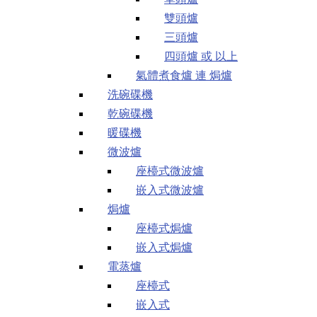
雙頭爐
三頭爐
四頭爐 或 以上
氣體煮食爐 連 焗爐
洗碗碟機
乾碗碟機
暖碟機
微波爐
座檯式微波爐
嵌入式微波爐
焗爐
座檯式焗爐
嵌入式焗爐
電蒸爐
座檯式
嵌入式