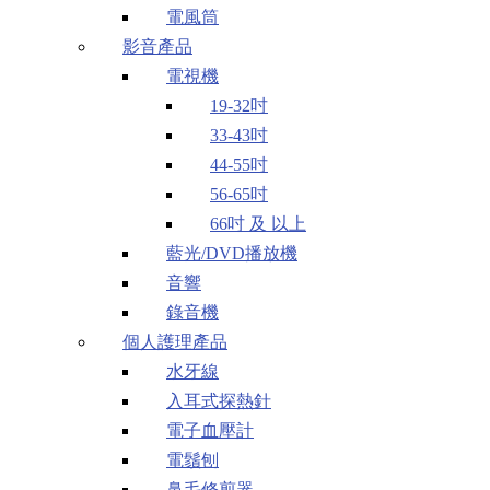
電風筒
影音產品
電視機
19-32吋
33-43吋
44-55吋
56-65吋
66吋 及 以上
藍光/DVD播放機
音響
錄音機
個人護理產品
水牙線
入耳式探熱針
電子血壓計
電鬚刨
鼻毛修剪器