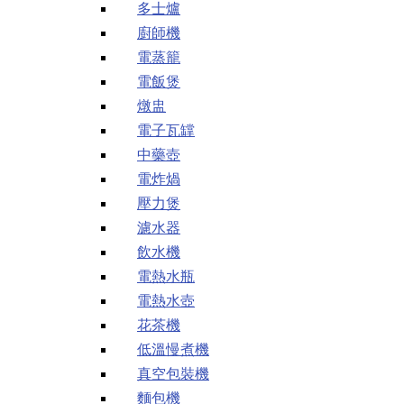
多士爐
廚師機
電蒸籠
電飯煲
燉盅
電子瓦罉
中藥壺
電炸煱
壓力煲
濾水器
飲水機
電熱水瓶
電熱水壺
花茶機
低溫慢煮機
真空包裝機
麵包機