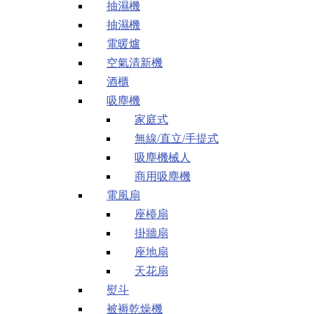
抽濕機
抽濕機
電暖爐
空氣清新機
酒櫃
吸塵機
家庭式
無線/直立/手提式
吸塵機械人
商用吸塵機
電風扇
座檯扇
掛牆扇
座地扇
天花扇
熨斗
被褥乾燥機