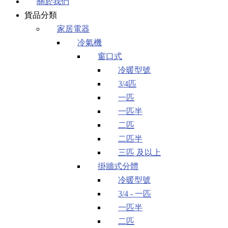
關於我們
貨品分類
家居電器
冷氣機
窗口式
冷暖型號
3/4匹
一匹
一匹半
二匹
二匹半
三匹 及以上
掛牆式分體
冷暖型號
3/4 - 一匹
一匹半
二匹