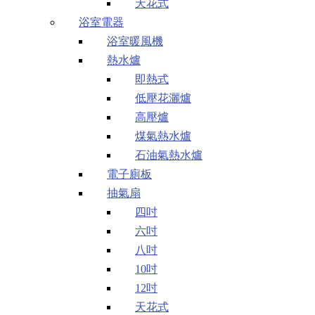
天花式
浴室電器
浴室暖風機
熱水爐
即熱式
低壓花灑爐
高壓爐
煤氣熱水爐
石油氣熱水爐
電子廁板
抽氣扇
四吋
六吋
八吋
10吋
12吋
天花式