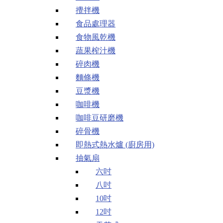
攪拌機
食品處理器
食物風乾機
蔬果榨汁機
碎肉機
麵條機
豆漿機
咖啡機
咖啡豆研磨機
碎骨機
即熱式熱水爐 (廚房用)
抽氣扇
六吋
八吋
10吋
12吋