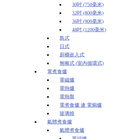
30吋 (750毫米)
32吋 (800毫米)
36吋 (900毫米)
48吋 (1200毫米)
島式
日式
廚櫃嵌入式
無喉式 (室內循環式)
電煮食爐
電磁爐
電熱爐
電熱盤
電煮食爐 連 電焗爐
玻璃燒
氣體煮食爐
氣體煮食爐
單頭爐