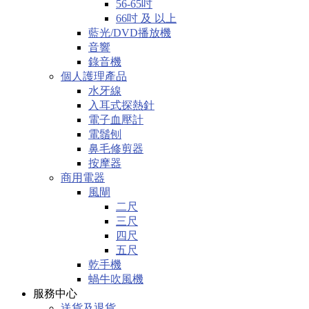
56-65吋
66吋 及 以上
藍光/DVD播放機
音響
錄音機
個人護理產品
水牙線
入耳式探熱針
電子血壓計
電鬚刨
鼻毛修剪器
按摩器
商用電器
風閘
二尺
三尺
四尺
五尺
乾手機
蝸牛吹風機
服務中心
送貨及退貨