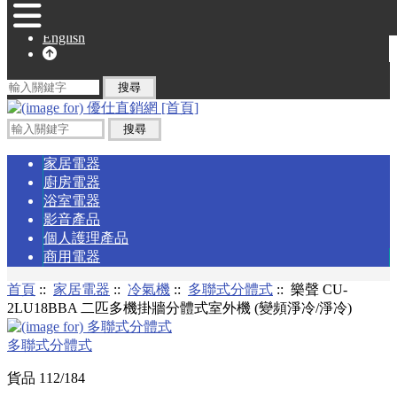
English
家居電器
廚房電器
浴室電器
影音產品
個人護理產品
商用電器
首頁
::
家居電器
::
冷氣機
::
多聯式分體式
:: 樂聲 CU-
2LU18BBA 二匹多機掛牆分體式室外機 (變頻淨冷/淨冷)
多聯式分體式
貨品 112/184