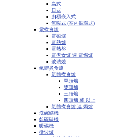
島式
日式
廚櫃嵌入式
無喉式 (室內循環式)
電煮食爐
電磁爐
電熱爐
電熱盤
電煮食爐 連 電焗爐
玻璃燒
氣體煮食爐
氣體煮食爐
單頭爐
雙頭爐
三頭爐
四頭爐 或 以上
氣體煮食爐 連 焗爐
洗碗碟機
乾碗碟機
暖碟機
微波爐