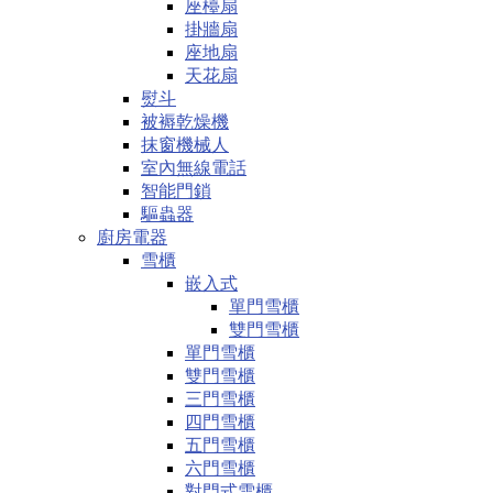
座檯扇
掛牆扇
座地扇
天花扇
熨斗
被褥乾燥機
抹窗機械人
室內無線電話
智能門鎖
驅蟲器
廚房電器
雪櫃
嵌入式
單門雪櫃
雙門雪櫃
單門雪櫃
雙門雪櫃
三門雪櫃
四門雪櫃
五門雪櫃
六門雪櫃
對門式雪櫃