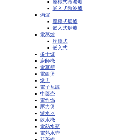
座檯式微波爐
嵌入式微波爐
焗爐
座檯式焗爐
嵌入式焗爐
電蒸爐
座檯式
嵌入式
多士爐
廚師機
電蒸籠
電飯煲
燉盅
電子瓦罉
中藥壺
電炸煱
壓力煲
濾水器
飲水機
電熱水瓶
電熱水壺
花茶機