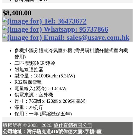
$8,400.00
多機掛牆分體式冷氣室外機 (需另購掛牆分體式室內機
使用)
二匹 變頻冷暖/淨冷
附無線遙控器
製冷量：18100Btu/hr (5.3kW)
R32環保雪種
電量輸入(製冷)：1.65kW
供電來源：室外機
尺寸：765闊 x 420高 x 289深 毫米
淨重：29公斤
保用：一年 (壓縮機保五年)
版權所有 © 2008 - 2026.
優仕直銷有限公司
公司地址：灣仔駱克道416號偉德大廈3字樓6室