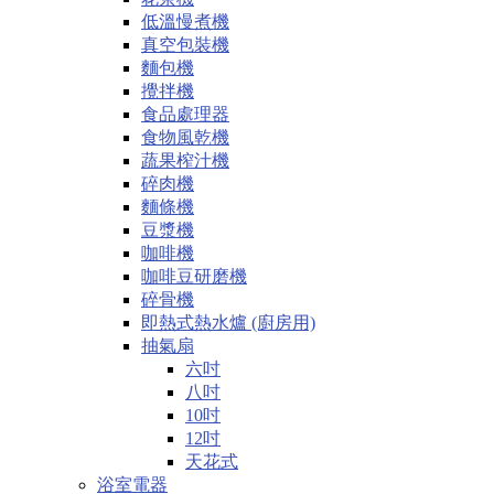
低溫慢煮機
真空包裝機
麵包機
攪拌機
食品處理器
食物風乾機
蔬果榨汁機
碎肉機
麵條機
豆漿機
咖啡機
咖啡豆研磨機
碎骨機
即熱式熱水爐 (廚房用)
抽氣扇
六吋
八吋
10吋
12吋
天花式
浴室電器