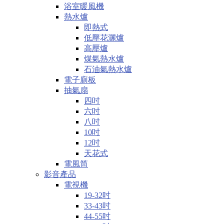
浴室暖風機
熱水爐
即熱式
低壓花灑爐
高壓爐
煤氣熱水爐
石油氣熱水爐
電子廁板
抽氣扇
四吋
六吋
八吋
10吋
12吋
天花式
電風筒
影音產品
電視機
19-32吋
33-43吋
44-55吋