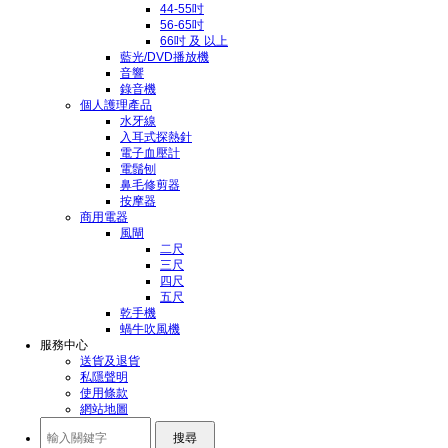
44-55吋
56-65吋
66吋 及 以上
藍光/DVD播放機
音響
錄音機
個人護理產品
水牙線
入耳式探熱針
電子血壓計
電鬚刨
鼻毛修剪器
按摩器
商用電器
風閘
二尺
三尺
四尺
五尺
乾手機
蝸牛吹風機
服務中心
送貨及退貨
私隱聲明
使用條款
網站地圖