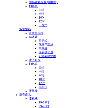
即熱式熱水爐 (廚房用)
抽氣扇
六吋
八吋
10吋
12吋
天花式
浴室電器
浴室暖風機
熱水爐
即熱式
低壓花灑爐
高壓爐
煤氣熱水爐
石油氣熱水爐
電子廁板
抽氣扇
四吋
六吋
八吋
10吋
12吋
天花式
電風筒
影音產品
電視機
19-32吋
33-43吋