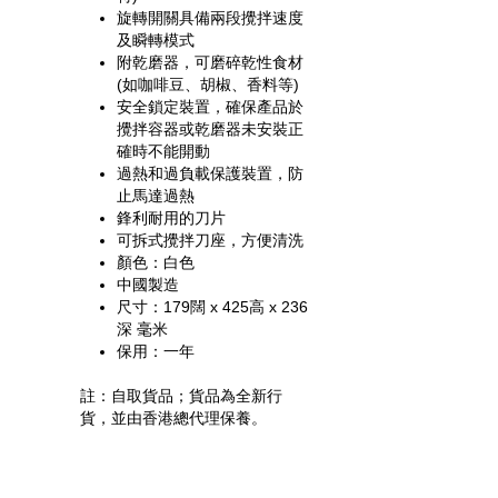
旋轉開關具備兩段攪拌速度
及瞬轉模式
附乾磨器，可磨碎乾性食材
(如咖啡豆、胡椒、香料等)
安全鎖定裝置，確保產品於
攪拌容器或乾磨器未安裝正
確時不能開動
過熱和過負載保護裝置，防
止馬達過熱
鋒利耐用的刀片
可拆式攪拌刀座，方便清洗
顏色：白色
中國製造
尺寸：179闊 x 425高 x 236
深 毫米
保用：一年
註：自取貨品；貨品為全新行
貨，並由香港總代理保養。