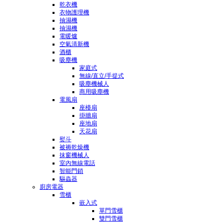
乾衣機
衣物護理機
抽濕機
抽濕機
電暖爐
空氣清新機
酒櫃
吸塵機
家庭式
無線/直立/手提式
吸塵機械人
商用吸塵機
電風扇
座檯扇
掛牆扇
座地扇
天花扇
熨斗
被褥乾燥機
抹窗機械人
室內無線電話
智能門鎖
驅蟲器
廚房電器
雪櫃
嵌入式
單門雪櫃
雙門雪櫃