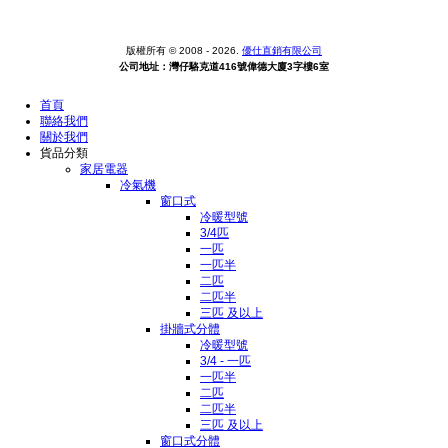
版權所有 © 2008 - 2026.
優仕直銷有限公司
公司地址：灣仔駱克道416號偉德大廈3字樓6室
首頁
聯絡我們
關於我們
貨品分類
家居電器
冷氣機
窗口式
冷暖型號
3/4匹
一匹
一匹半
二匹
二匹半
三匹 及以上
掛牆式分體
冷暖型號
3/4 - 一匹
一匹半
二匹
二匹半
三匹 及以上
窗口式分體