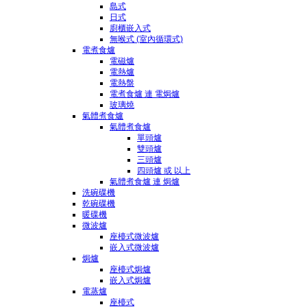
島式
日式
廚櫃嵌入式
無喉式 (室內循環式)
電煮食爐
電磁爐
電熱爐
電熱盤
電煮食爐 連 電焗爐
玻璃燒
氣體煮食爐
氣體煮食爐
單頭爐
雙頭爐
三頭爐
四頭爐 或 以上
氣體煮食爐 連 焗爐
洗碗碟機
乾碗碟機
暖碟機
微波爐
座檯式微波爐
嵌入式微波爐
焗爐
座檯式焗爐
嵌入式焗爐
電蒸爐
座檯式