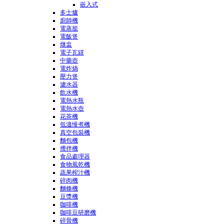
嵌入式
多士爐
廚師機
電蒸籠
電飯煲
燉盅
電子瓦罉
中藥壺
電炸煱
壓力煲
濾水器
飲水機
電熱水瓶
電熱水壺
花茶機
低溫慢煮機
真空包裝機
麵包機
攪拌機
食品處理器
食物風乾機
蔬果榨汁機
碎肉機
麵條機
豆漿機
咖啡機
咖啡豆研磨機
碎骨機