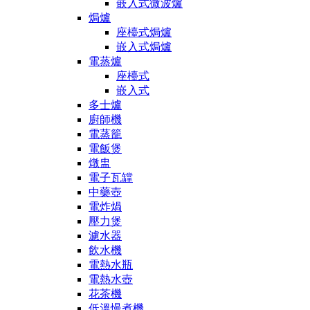
嵌入式微波爐
焗爐
座檯式焗爐
嵌入式焗爐
電蒸爐
座檯式
嵌入式
多士爐
廚師機
電蒸籠
電飯煲
燉盅
電子瓦罉
中藥壺
電炸煱
壓力煲
濾水器
飲水機
電熱水瓶
電熱水壺
花茶機
低溫慢煮機