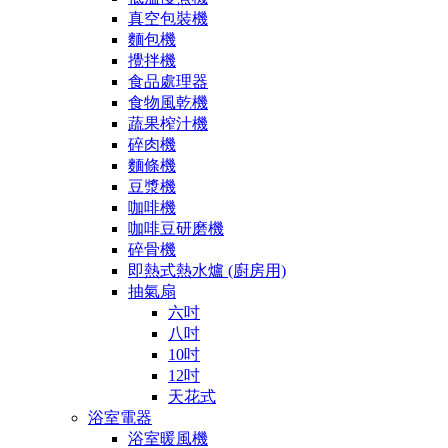
真空包裝機
麵包機
攪拌機
食品處理器
食物風乾機
蔬果榨汁機
碎肉機
麵條機
豆漿機
咖啡機
咖啡豆研磨機
碎骨機
即熱式熱水爐 (廚房用)
抽氣扇
六吋
八吋
10吋
12吋
天花式
浴室電器
浴室暖風機