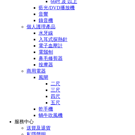
66吋 及 以上
藍光/DVD播放機
音響
錄音機
個人護理產品
水牙線
入耳式探熱針
電子血壓計
電鬚刨
鼻毛修剪器
按摩器
商用電器
風閘
二尺
三尺
四尺
五尺
乾手機
蝸牛吹風機
服務中心
送貨及退貨
私隱聲明