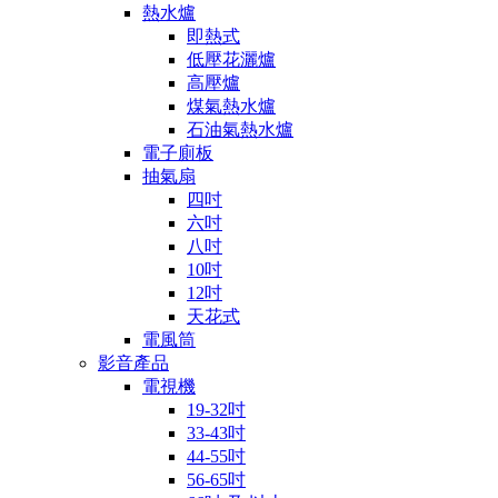
熱水爐
即熱式
低壓花灑爐
高壓爐
煤氣熱水爐
石油氣熱水爐
電子廁板
抽氣扇
四吋
六吋
八吋
10吋
12吋
天花式
電風筒
影音產品
電視機
19-32吋
33-43吋
44-55吋
56-65吋