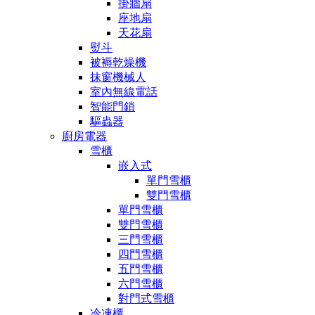
掛牆扇
座地扇
天花扇
熨斗
被褥乾燥機
抹窗機械人
室內無線電話
智能門鎖
驅蟲器
廚房電器
雪櫃
嵌入式
單門雪櫃
雙門雪櫃
單門雪櫃
雙門雪櫃
三門雪櫃
四門雪櫃
五門雪櫃
六門雪櫃
對門式雪櫃
冷凍櫃