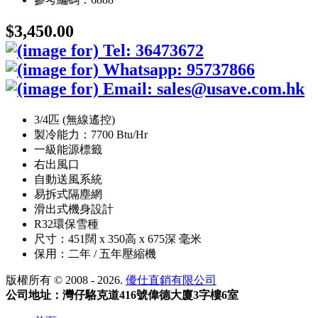
$3,450.00
3/4匹 (無線遙控)
製冷能力：7700 Btu/Hr
一級能源標籤
右出風口
自動送風系統
易拆式隔塵網
滑出式機身設計
R32環保雪種
尺寸：451闊 x 350高 x 675深 毫米
保用：二年 / 五年壓縮機
版權所有 © 2008 - 2026.
優仕直銷有限公司
公司地址：灣仔駱克道416號偉德大廈3字樓6室