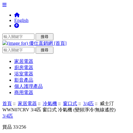
English
家居電器
廚房電器
浴室電器
影音產品
個人護理產品
商用電器
首頁
::
家居電器
::
冷氣機
::
窗口式
::
3/4匹
:: 威士汀
WWN07CRV 3/4匹 窗口式 冷氣機 (變頻淨冷/無線遙控)
3/4匹
貨品 33/256