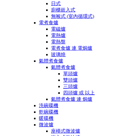
日式
廚櫃嵌入式
無喉式 (室內循環式)
電煮食爐
電磁爐
電熱爐
電熱盤
電煮食爐 連 電焗爐
玻璃燒
氣體煮食爐
氣體煮食爐
單頭爐
雙頭爐
三頭爐
四頭爐 或 以上
氣體煮食爐 連 焗爐
洗碗碟機
乾碗碟機
暖碟機
微波爐
座檯式微波爐