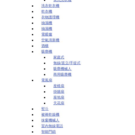
洗衣乾衣機
乾衣機
衣物護理機
抽濕機
抽濕機
電暖爐
空氣清新機
酒櫃
吸塵機
家庭式
無線/直立/手提式
吸塵機械人
商用吸塵機
電風扇
座檯扇
掛牆扇
座地扇
天花扇
熨斗
被褥乾燥機
抹窗機械人
室內無線電話
智能門鎖