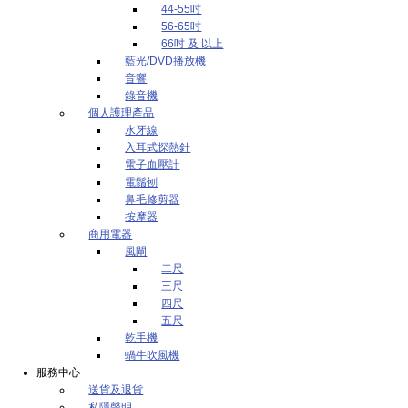
44-55吋
56-65吋
66吋 及 以上
藍光/DVD播放機
音響
錄音機
個人護理產品
水牙線
入耳式探熱針
電子血壓計
電鬚刨
鼻毛修剪器
按摩器
商用電器
風閘
二尺
三尺
四尺
五尺
乾手機
蝸牛吹風機
服務中心
送貨及退貨
私隱聲明