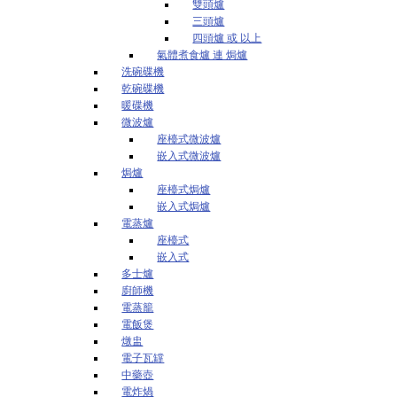
雙頭爐
三頭爐
四頭爐 或 以上
氣體煮食爐 連 焗爐
洗碗碟機
乾碗碟機
暖碟機
微波爐
座檯式微波爐
嵌入式微波爐
焗爐
座檯式焗爐
嵌入式焗爐
電蒸爐
座檯式
嵌入式
多士爐
廚師機
電蒸籠
電飯煲
燉盅
電子瓦罉
中藥壺
電炸煱