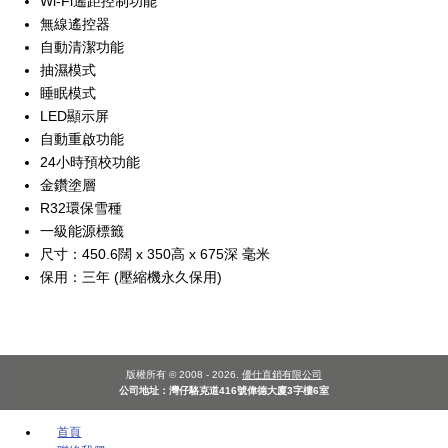
Wi-Fi遙距控制功能
無線遙控器
自動清潔功能
抽濕模式
睡眠模式
LED顯示屏
自動重啟功能
24小時預校功能
金鑽塗層
R32環保雪種
一級能源標籤
尺寸：450.6闊 x 350高 x 675深 毫米
保用：三年 (壓縮機永久保用)
版權所有 © 2008 - 2026.
優仕直銷有限公司
公司地址：灣仔駱克道416號偉德大廈3字樓6室
首頁