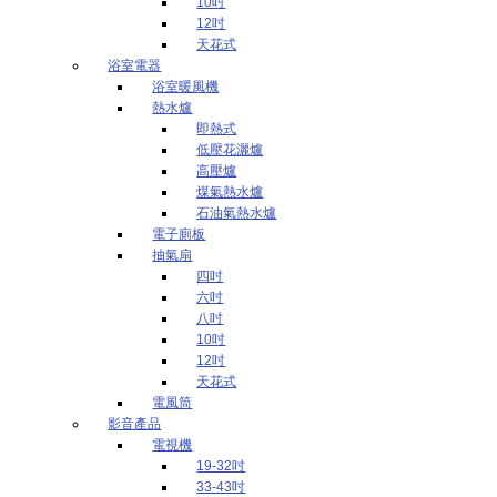
10吋
12吋
天花式
浴室電器
浴室暖風機
熱水爐
即熱式
低壓花灑爐
高壓爐
煤氣熱水爐
石油氣熱水爐
電子廁板
抽氣扇
四吋
六吋
八吋
10吋
12吋
天花式
電風筒
影音產品
電視機
19-32吋
33-43吋