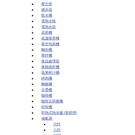
壓力煲
濾水器
飲水機
電熱水瓶
電熱水壺
花茶機
低溫慢煮機
真空包裝機
麵包機
攪拌機
食品處理器
食物風乾機
蔬果榨汁機
碎肉機
麵條機
豆漿機
咖啡機
咖啡豆研磨機
碎骨機
即熱式熱水爐 (廚房用)
抽氣扇
六吋
八吋