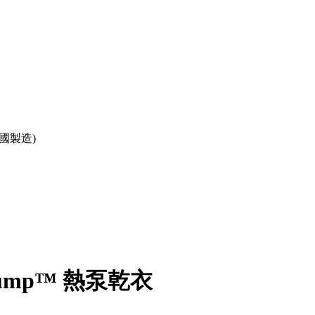
(韓國製造)
t Pump™ 熱泵乾衣