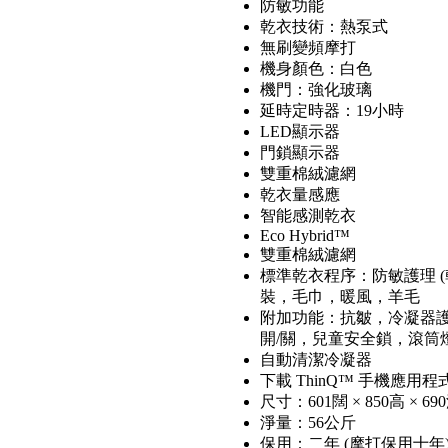
防敏功能
乾衣技術：熱泵式
無刷變頻摩打
機身顏色：白色
機門：強化玻璃
延時定時器：19小時
LED顯示器
門鎖顯示器
雙重棉絨濾網
乾衣量感應
智能感測乾衣
Eco Hybrid™
雙重棉絨濾網
標準乾衣程序：防敏護理 
裝，毛巾，暖風，羊毛
附加功能：抗皺，冷凝器護理：Au
開/關，兒童安全鎖，滾筒
自動清潔冷凝器
下載 ThinQ™ 手機應
尺寸：601闊 × 850高 × 6
淨量：56公斤
保用：二年 (摩打保用十年