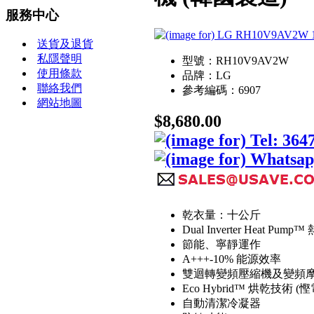
服務中心
送貨及退貨
私隱聲明
型號：RH10V9AV2W
使用條款
品牌：LG
聯絡我們
參考編碼：6907
網站地圖
$8,680.00
乾衣量：十公斤
Dual Inverter Heat Pu
節能、寧靜運作
A+++-10% 能源效率
雙迴轉變頻壓縮機及變頻摩
Eco Hybrid™ 烘乾技術
自動清潔冷凝器