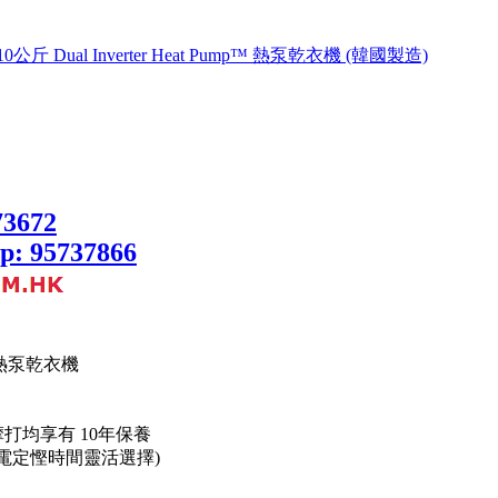
mp™ 熱泵乾衣機
打均享有 10年保養
 (慳電定慳時間靈活選擇)