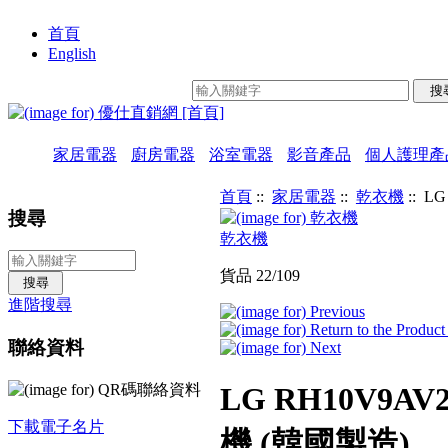
首頁
English
家居電器
廚房電器
浴室電器
影音產品
個人護理產
首頁
::
家居電器
::
乾衣機
:: L
搜尋
乾衣機
貨品 22/109
進階搜尋
聯絡資料
LG RH10V9AV2
下載電子名片
機 (韓國製造)