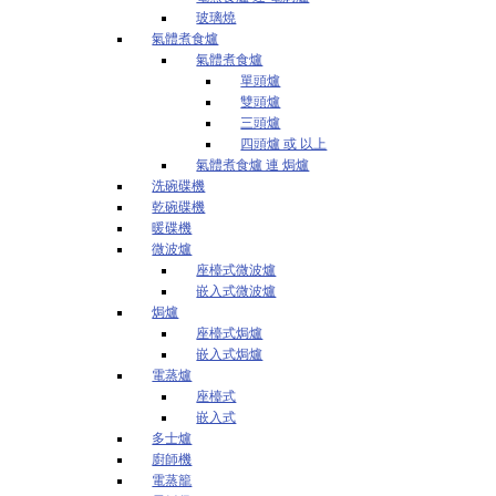
玻璃燒
氣體煮食爐
氣體煮食爐
單頭爐
雙頭爐
三頭爐
四頭爐 或 以上
氣體煮食爐 連 焗爐
洗碗碟機
乾碗碟機
暖碟機
微波爐
座檯式微波爐
嵌入式微波爐
焗爐
座檯式焗爐
嵌入式焗爐
電蒸爐
座檯式
嵌入式
多士爐
廚師機
電蒸籠