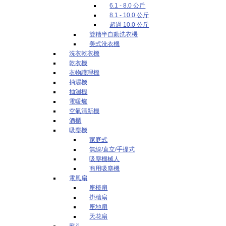
6.1 - 8.0 公斤
8.1 - 10.0 公斤
超過 10.0 公斤
雙糟半自動洗衣機
美式洗衣機
洗衣乾衣機
乾衣機
衣物護理機
抽濕機
抽濕機
電暖爐
空氣清新機
酒櫃
吸塵機
家庭式
無線/直立/手提式
吸塵機械人
商用吸塵機
電風扇
座檯扇
掛牆扇
座地扇
天花扇
熨斗