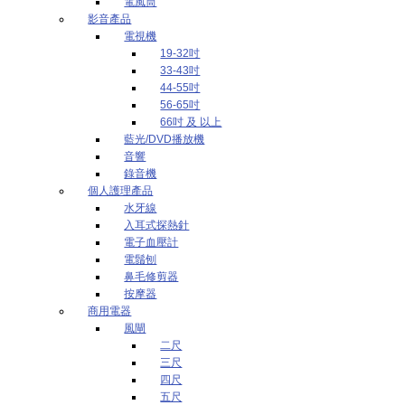
電風筒
影音產品
電視機
19-32吋
33-43吋
44-55吋
56-65吋
66吋 及 以上
藍光/DVD播放機
音響
錄音機
個人護理產品
水牙線
入耳式探熱針
電子血壓計
電鬚刨
鼻毛修剪器
按摩器
商用電器
風閘
二尺
三尺
四尺
五尺