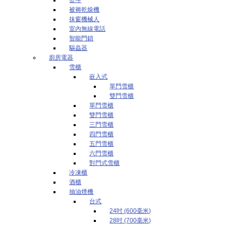
被褥乾燥機
抹窗機械人
室內無線電話
智能門鎖
驅蟲器
廚房電器
雪櫃
嵌入式
單門雪櫃
雙門雪櫃
單門雪櫃
雙門雪櫃
三門雪櫃
四門雪櫃
五門雪櫃
六門雪櫃
對門式雪櫃
冷凍櫃
酒櫃
抽油煙機
台式
24吋 (600毫米)
28吋 (700毫米)