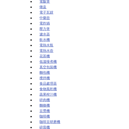
電飯煲
燉盅
電子瓦罉
中藥壺
電炸煱
壓力煲
濾水器
飲水機
電熱水瓶
電熱水壺
花茶機
低溫慢煮機
真空包裝機
麵包機
攪拌機
食品處理器
食物風乾機
蔬果榨汁機
碎肉機
麵條機
豆漿機
咖啡機
咖啡豆研磨機
碎骨機