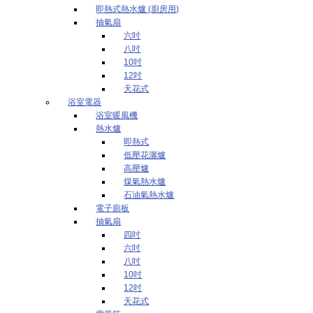
即熱式熱水爐 (廚房用)
抽氣扇
六吋
八吋
10吋
12吋
天花式
浴室電器
浴室暖風機
熱水爐
即熱式
低壓花灑爐
高壓爐
煤氣熱水爐
石油氣熱水爐
電子廁板
抽氣扇
四吋
六吋
八吋
10吋
12吋
天花式