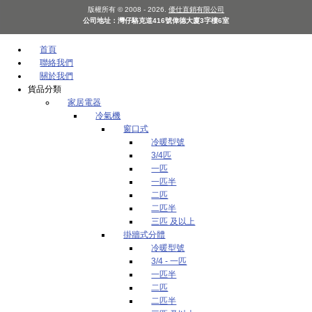
版權所有 © 2008 - 2026.
優仕直銷有限公司
公司地址：灣仔駱克道416號偉德大廈3字樓6室
首頁
聯絡我們
關於我們
貨品分類
家居電器
冷氣機
窗口式
冷暖型號
3/4匹
一匹
一匹半
二匹
二匹半
三匹 及以上
掛牆式分體
冷暖型號
3/4 - 一匹
一匹半
二匹
二匹半