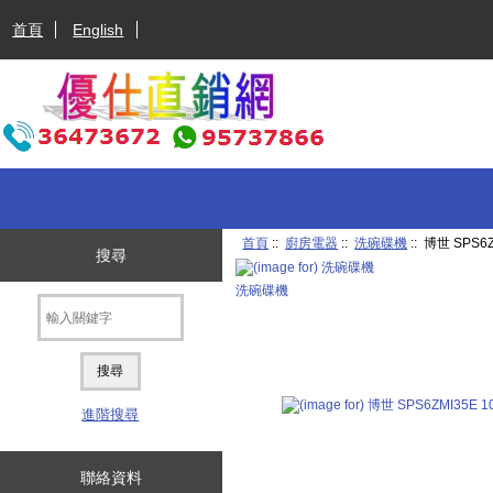
首頁
English
首頁
::
廚房電器
::
洗碗碟機
:: 博世 SPS6
搜尋
洗碗碟機
進階搜尋
聯絡資料