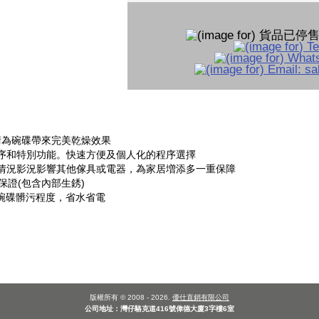
h®乾燥技術為碗碟帶來完美乾燥效果
序和特別功能。快速方便及個人化的程序選擇
免滲漏情況影況影響其他傢具或電器，為家居増添多一重保障
保證(包含內部生銹)
評估碗碟髒污程度，省水省電
版權所有 © 2008 - 2026.
優仕直銷有限公司
公司地址：灣仔駱克道416號偉德大廈3字樓6室