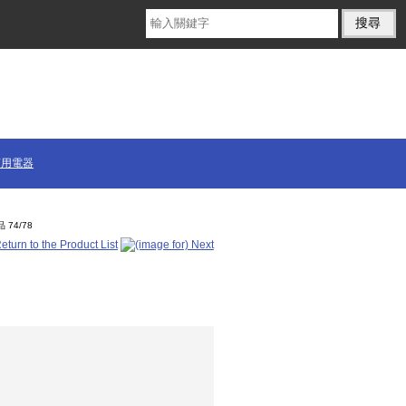
商用電器
 74/78