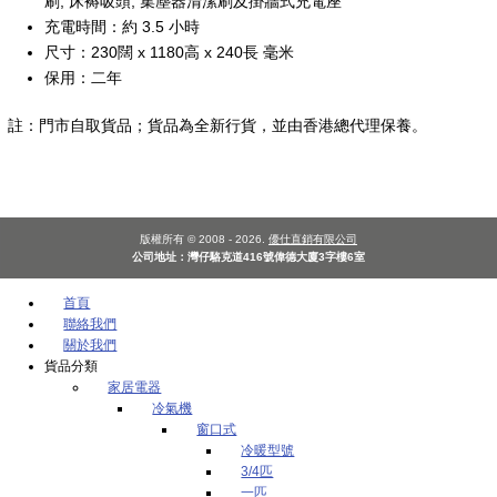
刷, 床褥吸頭, 集塵器清潔刷及掛牆式充電座
充電時間：約 3.5 小時
尺寸：230闊 x 1180高 x 240長 毫米
保用：二年
註：門市自取貨品；貨品為全新行貨，並由香港總代理保養。
版權所有 © 2008 - 2026.
優仕直銷有限公司
公司地址：灣仔駱克道416號偉德大廈3字樓6室
首頁
聯絡我們
關於我們
貨品分類
家居電器
冷氣機
窗口式
冷暖型號
3/4匹
一匹