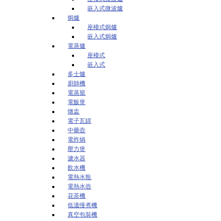
嵌入式微波爐
焗爐
座檯式焗爐
嵌入式焗爐
電蒸爐
座檯式
嵌入式
多士爐
廚師機
電蒸籠
電飯煲
燉盅
電子瓦罉
中藥壺
電炸煱
壓力煲
濾水器
飲水機
電熱水瓶
電熱水壺
花茶機
低溫慢煮機
真空包裝機