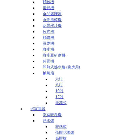
麵包機
攪拌機
食品處理器
食物風乾機
蔬果榨汁機
碎肉機
麵條機
豆漿機
咖啡機
咖啡豆研磨機
碎骨機
即熱式熱水爐 (廚房用)
抽氣扇
六吋
八吋
10吋
12吋
天花式
浴室電器
浴室暖風機
熱水爐
即熱式
低壓花灑爐
高壓爐