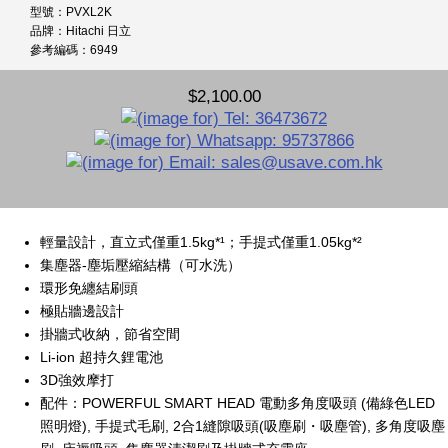
型號：PVXL2K
品牌：Hitachi 日立
參考編碼：6949
$2,100.00
輕量設計，直立式僅重1.5kg*¹；手提式僅重1.05kg*²
集塵器-塵垢壓縮結構（可水洗）
環形免纏結刷頭
極貼牆邊設計
掛牆式收納，節省空間
Li-ion 超持久鋰電池
3D強效摩打
配件：POWERFUL SMART HEAD 電動多角度吸頭 (備綠色LED
照明燈), 手提式毛刷, 2合1縫隙吸頭(吸塵刷・吸塵管), 多角度吸塵