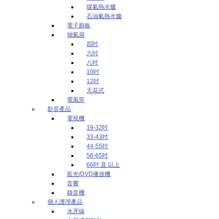
煤氣熱水爐
石油氣熱水爐
電子廁板
抽氣扇
四吋
六吋
八吋
10吋
12吋
天花式
電風筒
影音產品
電視機
19-32吋
33-43吋
44-55吋
56-65吋
66吋 及 以上
藍光/DVD播放機
音響
錄音機
個人護理產品
水牙線