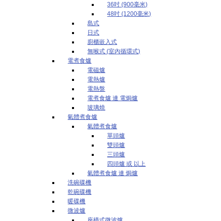
36吋 (900毫米)
48吋 (1200毫米)
島式
日式
廚櫃嵌入式
無喉式 (室內循環式)
電煮食爐
電磁爐
電熱爐
電熱盤
電煮食爐 連 電焗爐
玻璃燒
氣體煮食爐
氣體煮食爐
單頭爐
雙頭爐
三頭爐
四頭爐 或 以上
氣體煮食爐 連 焗爐
洗碗碟機
乾碗碟機
暖碟機
微波爐
座檯式微波爐