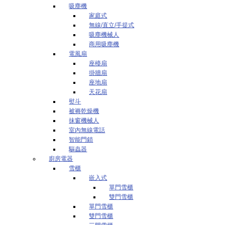
吸塵機
家庭式
無線/直立/手提式
吸塵機械人
商用吸塵機
電風扇
座檯扇
掛牆扇
座地扇
天花扇
熨斗
被褥乾燥機
抹窗機械人
室內無線電話
智能門鎖
驅蟲器
廚房電器
雪櫃
嵌入式
單門雪櫃
雙門雪櫃
單門雪櫃
雙門雪櫃