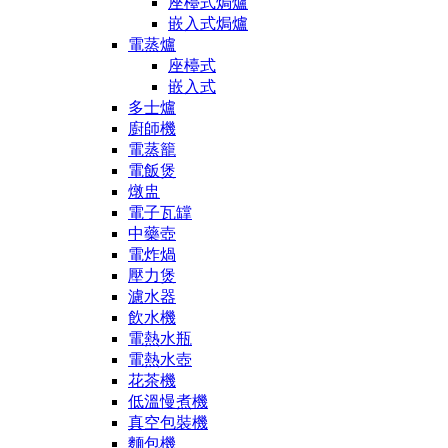
座檯式焗爐
嵌入式焗爐
電蒸爐
座檯式
嵌入式
多士爐
廚師機
電蒸籠
電飯煲
燉盅
電子瓦罉
中藥壺
電炸煱
壓力煲
濾水器
飲水機
電熱水瓶
電熱水壺
花茶機
低溫慢煮機
真空包裝機
麵包機