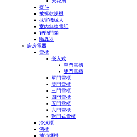
天花扇
熨斗
被褥乾燥機
抹窗機械人
室內無線電話
智能門鎖
驅蟲器
廚房電器
雪櫃
嵌入式
單門雪櫃
雙門雪櫃
單門雪櫃
雙門雪櫃
三門雪櫃
四門雪櫃
五門雪櫃
六門雪櫃
對門式雪櫃
冷凍櫃
酒櫃
抽油煙機