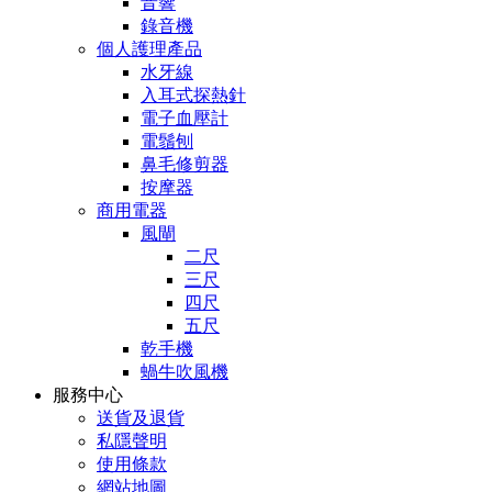
音響
錄音機
個人護理產品
水牙線
入耳式探熱針
電子血壓計
電鬚刨
鼻毛修剪器
按摩器
商用電器
風閘
二尺
三尺
四尺
五尺
乾手機
蝸牛吹風機
服務中心
送貨及退貨
私隱聲明
使用條款
網站地圖