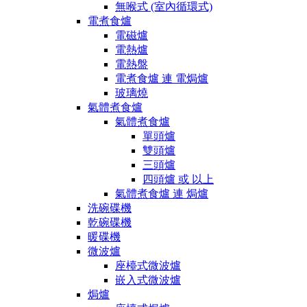
無喉式 (室內循環式)
電煮食爐
電磁爐
電熱爐
電熱盤
電煮食爐 連 電焗爐
玻璃燒
氣體煮食爐
氣體煮食爐
單頭爐
雙頭爐
三頭爐
四頭爐 或 以上
氣體煮食爐 連 焗爐
洗碗碟機
乾碗碟機
暖碟機
微波爐
座檯式微波爐
嵌入式微波爐
焗爐