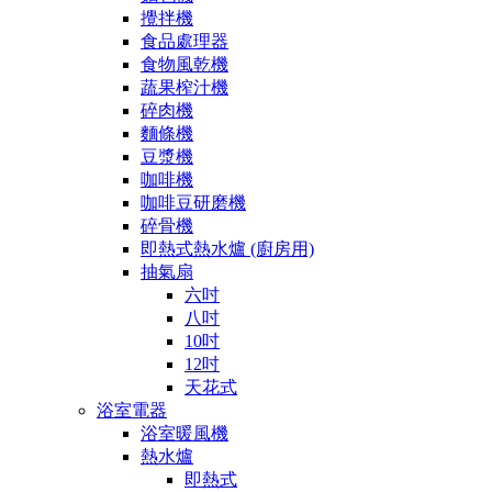
攪拌機
食品處理器
食物風乾機
蔬果榨汁機
碎肉機
麵條機
豆漿機
咖啡機
咖啡豆研磨機
碎骨機
即熱式熱水爐 (廚房用)
抽氣扇
六吋
八吋
10吋
12吋
天花式
浴室電器
浴室暖風機
熱水爐
即熱式