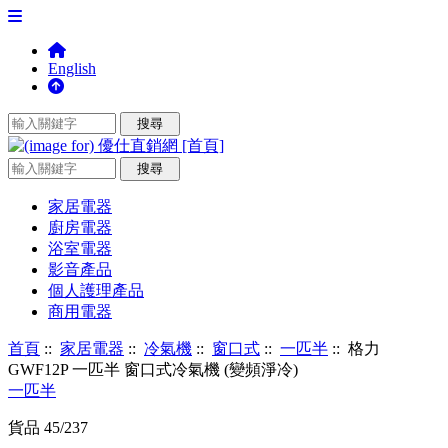
English
家居電器
廚房電器
浴室電器
影音產品
個人護理產品
商用電器
首頁
::
家居電器
::
冷氣機
::
窗口式
::
一匹半
:: 格力
GWF12P 一匹半 窗口式冷氣機 (變頻淨冷)
一匹半
貨品 45/237