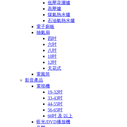
低壓花灑爐
高壓爐
煤氣熱水爐
石油氣熱水爐
電子廁板
抽氣扇
四吋
六吋
八吋
10吋
12吋
天花式
電風筒
影音產品
電視機
19-32吋
33-43吋
44-55吋
56-65吋
66吋 及 以上
藍光/DVD播放機