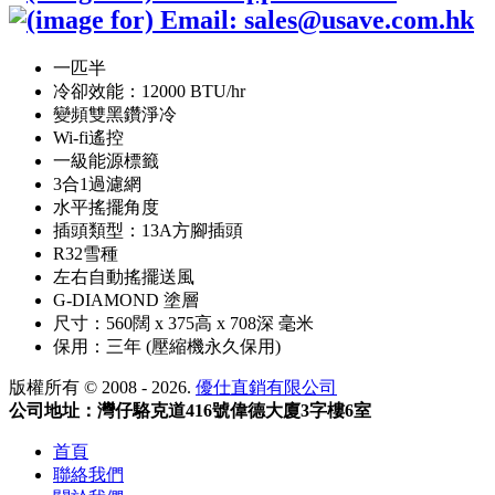
一匹半
冷卻效能：12000 BTU/hr
變頻雙黑鑽淨冷
Wi-fi遙控
一級能源標籤
3合1過濾網
水平搖擺角度
插頭類型：13A方腳插頭
R32雪種
左右自動搖擺送風
G-DIAMOND 塗層
尺寸：560闊 x 375高 x 708深 毫米
保用：三年 (壓縮機永久保用)
版權所有 © 2008 - 2026.
優仕直銷有限公司
公司地址：灣仔駱克道416號偉德大廈3字樓6室
首頁
聯絡我們