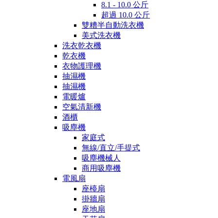
8.1 - 10.0 公斤
超過 10.0 公斤
雙糟半自動洗衣機
美式洗衣機
洗衣乾衣機
乾衣機
衣物護理機
抽濕機
抽濕機
電暖爐
空氣清新機
酒櫃
吸塵機
家庭式
無線/直立/手提式
吸塵機械人
商用吸塵機
電風扇
座檯扇
掛牆扇
座地扇