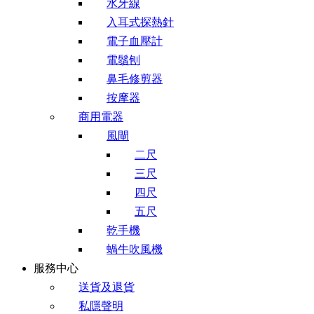
水牙線
入耳式探熱針
電子血壓計
電鬚刨
鼻毛修剪器
按摩器
商用電器
風閘
二尺
三尺
四尺
五尺
乾手機
蝸牛吹風機
服務中心
送貨及退貨
私隱聲明