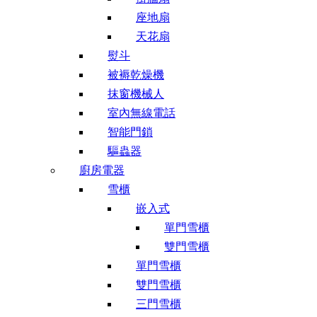
座地扇
天花扇
熨斗
被褥乾燥機
抹窗機械人
室內無線電話
智能門鎖
驅蟲器
廚房電器
雪櫃
嵌入式
單門雪櫃
雙門雪櫃
單門雪櫃
雙門雪櫃
三門雪櫃