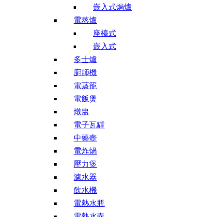
嵌入式焗爐
電蒸爐
座檯式
嵌入式
多士爐
廚師機
電蒸籠
電飯煲
燉盅
電子瓦罉
中藥壺
電炸煱
壓力煲
濾水器
飲水機
電熱水瓶
電熱水壺