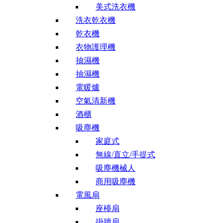
美式洗衣機
洗衣乾衣機
乾衣機
衣物護理機
抽濕機
抽濕機
電暖爐
空氣清新機
酒櫃
吸塵機
家庭式
無線/直立/手提式
吸塵機械人
商用吸塵機
電風扇
座檯扇
掛牆扇