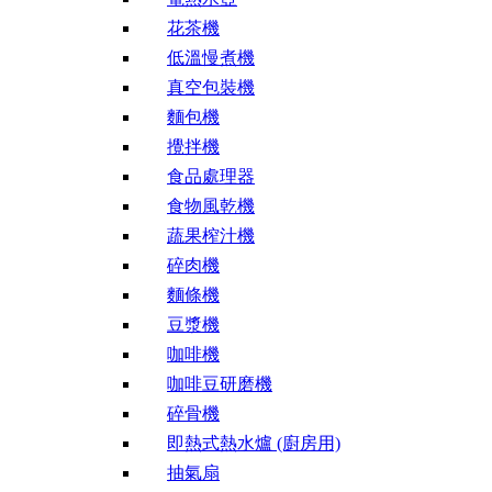
花茶機
低溫慢煮機
真空包裝機
麵包機
攪拌機
食品處理器
食物風乾機
蔬果榨汁機
碎肉機
麵條機
豆漿機
咖啡機
咖啡豆研磨機
碎骨機
即熱式熱水爐 (廚房用)
抽氣扇