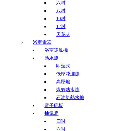
六吋
八吋
10吋
12吋
天花式
浴室電器
浴室暖風機
熱水爐
即熱式
低壓花灑爐
高壓爐
煤氣熱水爐
石油氣熱水爐
電子廁板
抽氣扇
四吋
六吋