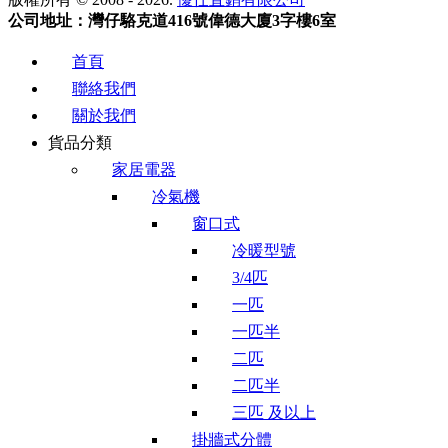
公司地址：灣仔駱克道416號偉德大廈3字樓6室
首頁
聯絡我們
關於我們
貨品分類
家居電器
冷氣機
窗口式
冷暖型號
3/4匹
一匹
一匹半
二匹
二匹半
三匹 及以上
掛牆式分體