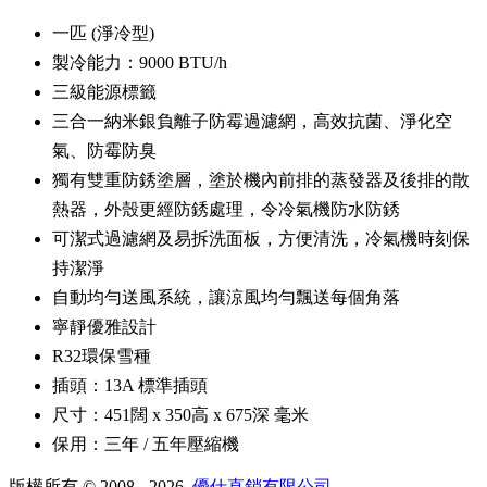
一匹 (淨冷型)
製冷能力：9000 BTU/h
三級能源標籤
三合一納米銀負離子防霉過濾網，高效抗菌、淨化空
氣、防霉防臭
獨有雙重防銹塗層，塗於機內前排的蒸發器及後排的散
熱器，外殼更經防銹處理，令冷氣機防水防銹
可潔式過濾網及易拆洗面板，方便清洗，冷氣機時刻保
持潔淨
自動均勻送風系統，讓涼風均勻飄送每個角落
寧靜優雅設計
R32環保雪種
插頭：13A 標準插頭
尺寸：451闊 x 350高 x 675深 毫米
保用：三年 / 五年壓縮機
版權所有 © 2008 - 2026.
優仕直銷有限公司