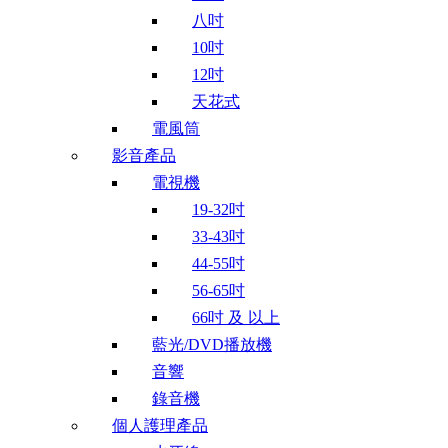
八吋
10吋
12吋
天花式
電風筒
影音產品
電視機
19-32吋
33-43吋
44-55吋
56-65吋
66吋 及 以上
藍光/DVD播放機
音響
錄音機
個人護理產品