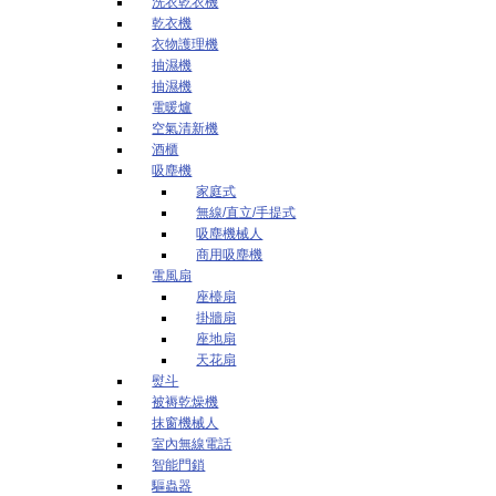
洗衣乾衣機
乾衣機
衣物護理機
抽濕機
抽濕機
電暖爐
空氣清新機
酒櫃
吸塵機
家庭式
無線/直立/手提式
吸塵機械人
商用吸塵機
電風扇
座檯扇
掛牆扇
座地扇
天花扇
熨斗
被褥乾燥機
抹窗機械人
室內無線電話
智能門鎖
驅蟲器