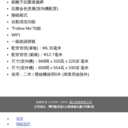
銀離子抗菌過濾網
抗菌金色塗層(室內機配置)
睡眠模式
自動清洗功能
"Follow Me"功能
WIFI
一級能源標籤
配管管徑(液喉)：Φ6.35毫米
配管管徑 (氣喉)：Φ12.7毫米
尺寸(室內機)：968闊 x 320高 x 225深 毫米
尺寸(室外機)：805闊 x 554高 x 330深 毫米
保用：二年 / 壓縮機保用5年 (商業用途除外)
版權所有 © 2008 - 2026.
優仕直銷有限公司
公司地址：灣仔駱克道416號偉德大廈3字樓6室
首頁
聯絡我們