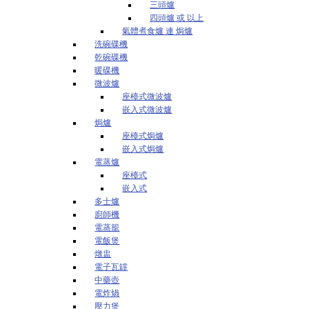
三頭爐
四頭爐 或 以上
氣體煮食爐 連 焗爐
洗碗碟機
乾碗碟機
暖碟機
微波爐
座檯式微波爐
嵌入式微波爐
焗爐
座檯式焗爐
嵌入式焗爐
電蒸爐
座檯式
嵌入式
多士爐
廚師機
電蒸籠
電飯煲
燉盅
電子瓦罉
中藥壺
電炸煱
壓力煲