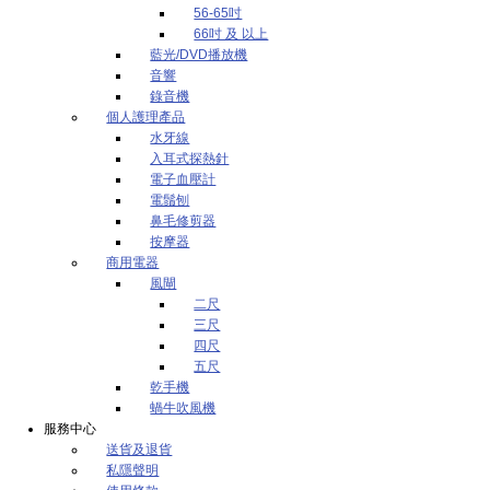
56-65吋
66吋 及 以上
藍光/DVD播放機
音響
錄音機
個人護理產品
水牙線
入耳式探熱針
電子血壓計
電鬚刨
鼻毛修剪器
按摩器
商用電器
風閘
二尺
三尺
四尺
五尺
乾手機
蝸牛吹風機
服務中心
送貨及退貨
私隱聲明