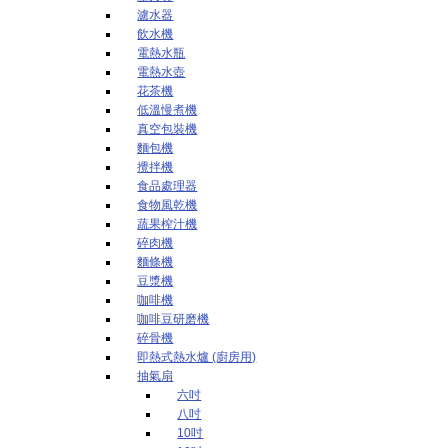
濾水器
飲水機
電熱水瓶
電熱水壺
花茶機
低溫慢煮機
真空包裝機
麵包機
攪拌機
食品處理器
食物風乾機
蔬果榨汁機
碎肉機
麵條機
豆漿機
咖啡機
咖啡豆研磨機
碎骨機
即熱式熱水爐 (廚房用)
抽氣扇
六吋
八吋
10吋