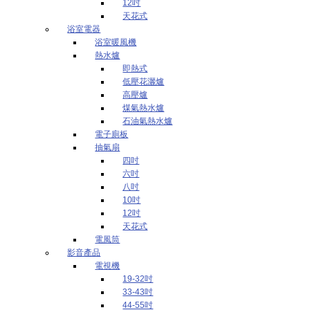
12吋
天花式
浴室電器
浴室暖風機
熱水爐
即熱式
低壓花灑爐
高壓爐
煤氣熱水爐
石油氣熱水爐
電子廁板
抽氣扇
四吋
六吋
八吋
10吋
12吋
天花式
電風筒
影音產品
電視機
19-32吋
33-43吋
44-55吋