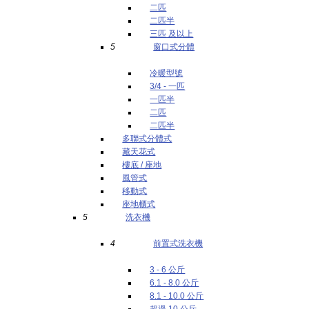
二匹
二匹半
三匹 及以上
5
窗口式分體
冷暖型號
3/4 - 一匹
一匹半
二匹
二匹半
多聯式分體式
藏天花式
樓底 / 座地
風管式
移動式
座地櫃式
5
洗衣機
4
前置式洗衣機
3 - 6 公斤
6.1 - 8.0 公斤
8.1 - 10.0 公斤
超過 10 公斤