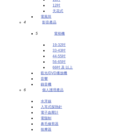
12吋
天花式
電風筒
4
影音產品
5
電視機
19-32吋
33-43吋
44-55吋
56-65吋
66吋 及 以上
藍光/DVD播放機
音響
錄音機
6
個人護理產品
水牙線
入耳式探熱針
電子血壓計
電鬚刨
鼻毛修剪器
按摩器