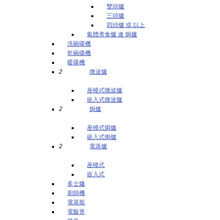
雙頭爐
三頭爐
四頭爐 或 以上
氣體煮食爐 連 焗爐
洗碗碟機
乾碗碟機
暖碟機
2
微波爐
座檯式微波爐
嵌入式微波爐
2
焗爐
座檯式焗爐
嵌入式焗爐
2
電蒸爐
座檯式
嵌入式
多士爐
廚師機
電蒸籠
電飯煲