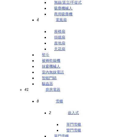
無線/直立/手提式
吸塵機械人
商用吸塵機
4
電風扇
座檯扇
掛牆扇
座地扇
天花扇
熨斗
被褥乾燥機
抹窗機械人
室內無線電話
智能門鎖
驅蟲器
41
廚房電器
8
雪櫃
2
嵌入式
單門雪櫃
雙門雪櫃
單門雪櫃