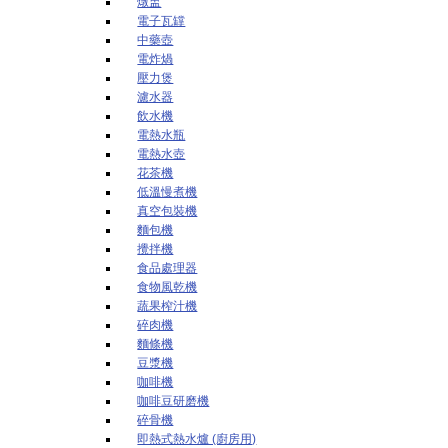
燉盅
電子瓦罉
中藥壺
電炸煱
壓力煲
濾水器
飲水機
電熱水瓶
電熱水壺
花茶機
低溫慢煮機
真空包裝機
麵包機
攪拌機
食品處理器
食物風乾機
蔬果榨汁機
碎肉機
麵條機
豆漿機
咖啡機
咖啡豆研磨機
碎骨機
即熱式熱水爐 (廚房用)