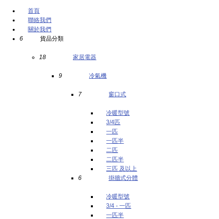
English
首頁
聯絡我們
關於我們
6
貨品分類
18
家居電器
9
冷氣機
7
窗口式
冷暖型號
3/4匹
一匹
一匹半
二匹
二匹半
三匹 及以上
6
掛牆式分體
冷暖型號
3/4 - 一匹
一匹半