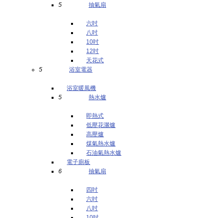
5
抽氣扇
六吋
八吋
10吋
12吋
天花式
5
浴室電器
浴室暖風機
5
熱水爐
即熱式
低壓花灑爐
高壓爐
煤氣熱水爐
石油氣熱水爐
電子廁板
6
抽氣扇
四吋
六吋
八吋
10吋