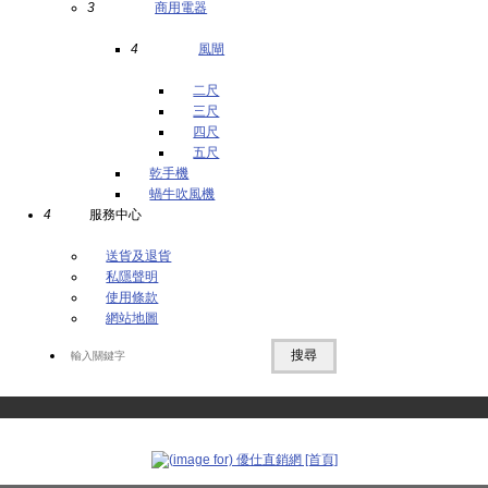
3
商用電器
4
風閘
二尺
三尺
四尺
五尺
乾手機
蝸牛吹風機
4
服務中心
送貨及退貨
私隱聲明
使用條款
網站地圖