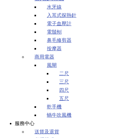
水牙線
入耳式探熱針
電子血壓計
電鬚刨
鼻毛修剪器
按摩器
商用電器
風閘
二尺
三尺
四尺
五尺
乾手機
蝸牛吹風機
服務中心
送貨及退貨