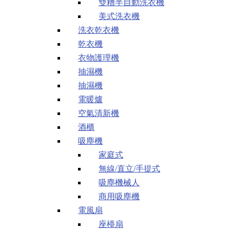
雙糟半自動洗衣機
美式洗衣機
洗衣乾衣機
乾衣機
衣物護理機
抽濕機
抽濕機
電暖爐
空氣清新機
酒櫃
吸塵機
家庭式
無線/直立/手提式
吸塵機械人
商用吸塵機
電風扇
座檯扇