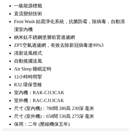
一級能源標籤
直流變頻技術
Frost Wash 結霜淨化系統，抗菌防霉，除病毒，自動清
潔室內機
納米鈦不銹鋼塗層前置過濾網
ZPT空氣過濾網，有效去除新冠病毒達99%3
清新送風模式
自動搖擺送風
Air Sleep 睡眠定時
12小時時間掣
R32 環保雪種
室內機：RAK-CJ13CAK
室外機：RAC-CJ13CAK
尺寸 (室內機)：780闊 280高 230深 毫米
尺寸 (室外機)：658闊 530高 275深 毫米
保用：二年 (壓縮機保五年)