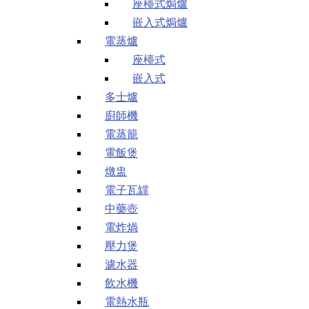
座檯式焗爐
嵌入式焗爐
電蒸爐
座檯式
嵌入式
多士爐
廚師機
電蒸籠
電飯煲
燉盅
電子瓦罉
中藥壺
電炸煱
壓力煲
濾水器
飲水機
電熱水瓶