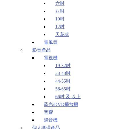
六吋
八吋
10吋
12吋
天花式
電風筒
影音產品
電視機
19-32吋
33-43吋
44-55吋
56-65吋
66吋 及 以上
藍光/DVD播放機
音響
錄音機
個人護理產品