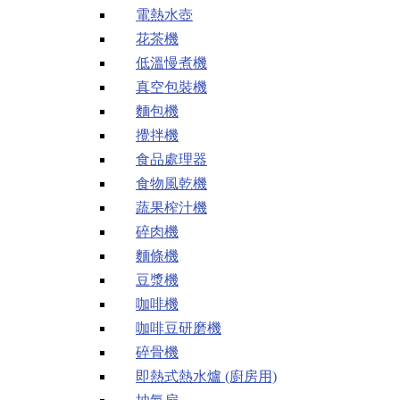
電熱水壺
花茶機
低溫慢煮機
真空包裝機
麵包機
攪拌機
食品處理器
食物風乾機
蔬果榨汁機
碎肉機
麵條機
豆漿機
咖啡機
咖啡豆研磨機
碎骨機
即熱式熱水爐 (廚房用)