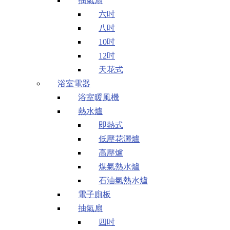
抽氣扇
六吋
八吋
10吋
12吋
天花式
浴室電器
浴室暖風機
熱水爐
即熱式
低壓花灑爐
高壓爐
煤氣熱水爐
石油氣熱水爐
電子廁板
抽氣扇
四吋