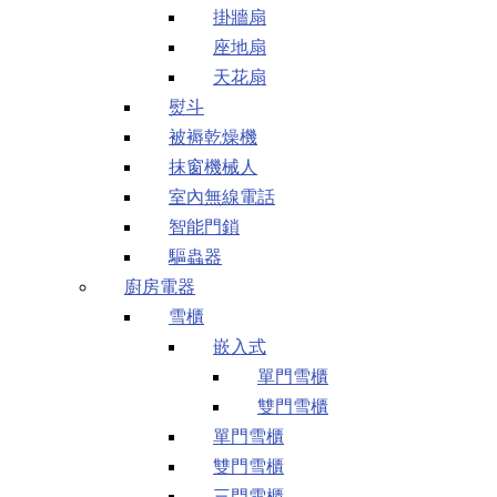
掛牆扇
座地扇
天花扇
熨斗
被褥乾燥機
抹窗機械人
室內無線電話
智能門鎖
驅蟲器
廚房電器
雪櫃
嵌入式
單門雪櫃
雙門雪櫃
單門雪櫃
雙門雪櫃
三門雪櫃