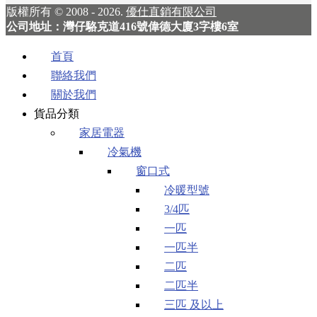
版權所有 © 2008 - 2026.
優仕直銷有限公司
公司地址：灣仔駱克道416號偉德大廈3字樓6室
首頁
聯絡我們
關於我們
貨品分類
家居電器
冷氣機
窗口式
冷暖型號
3/4匹
一匹
一匹半
二匹
二匹半
三匹 及以上