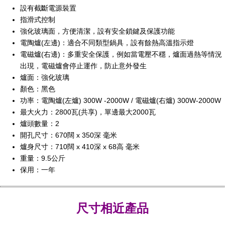
設有截斷電源裝置
指滑式控制
強化玻璃面，方便清潔，設有安全鎖鍵及保護功能
電陶爐(左邊)：適合不同類型鍋具，設有餘熱高溫指示燈
電磁爐(右邊)：多重安全保護，例如當電壓不穩，爐面過熱等情況
出現，電磁爐會停止運作，防止意外發生
爐面：強化玻璃
顏色：黑色
功率：電陶爐(左爐) 300W -2000W / 電磁爐(右爐) 300W-2000W
最大火力：2800瓦(共享)，單邊最大2000瓦
爐頭數量：2
開孔尺寸：670闊 x 350深 毫米
爐身尺寸：710闊 x 410深 x 68高 毫米
重量：9.5公斤
保用：一年
尺寸相近產品