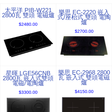
太平洋 PIB-W221
樂思 EC-2220 嵌入
2800瓦 雙頭 電磁爐
式/座枱式 雙頭 電陶
爐
$2480.00
$2700.00
樂思 EC-2968 2800
星暉 LGE56CNB
瓦 嵌入式 雙頭電磁
2800瓦 嵌入式雙頭
爐
電磁/電陶爐
$4150.00
$3300.00