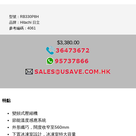
型號：RB330P8H
品牌：Hitachi 日立
參考編碼：4061
$3,380.00
特點
變頻式壓縮機
節能溫度感應系統
外形纖巧，闊度收窄至560mm
下置冰凍室設計，冰凍室特大容量