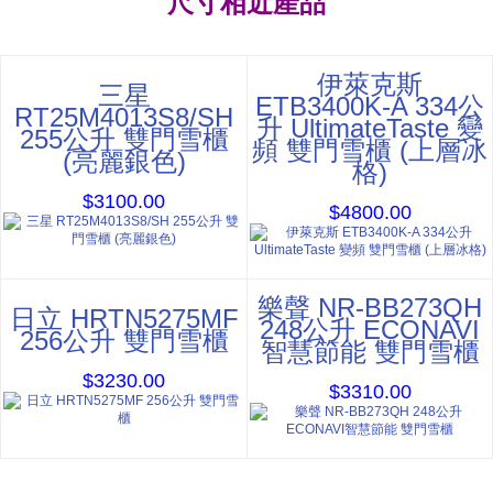
尺寸相近產品
伊萊克斯
三星
ETB3400K-A 334公
RT25M4013S8/SH
升 UltimateTaste 變
255公升 雙門雪櫃
頻 雙門雪櫃 (上層冰
(亮麗銀色)
格)
$3100.00
$4800.00
樂聲 NR-BB273QH
日立 HRTN5275MF
248公升 ECONAVI
256公升 雙門雪櫃
智慧節能 雙門雪櫃
$3230.00
$3310.00