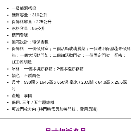
一級能源標籤
總淨容量：310公升
保鮮格容量：225公升
冰格容量：85公升
櫃門警號
無霜設計；環保雪種
保鮮格：一個保鮮室；三個活動玻璃層架；一個透明保濕蔬果保鮮
箱；一個大活動門架；二個細活動門架；一個固定門架；蛋格；
LED照明燈
冰格：一個冰塊貯存箱；2個冰格貯存箱
顏色：不銹鋼色
尺寸：598闊 x 1645高 x 650深 毫米 / 23.5闊 x 64.8高 x 25.6深
吋
產地：泰國
保用: 三年 / 五年壓縮機
可改門校方向 (轉門時需另加轉門較，費用另議)