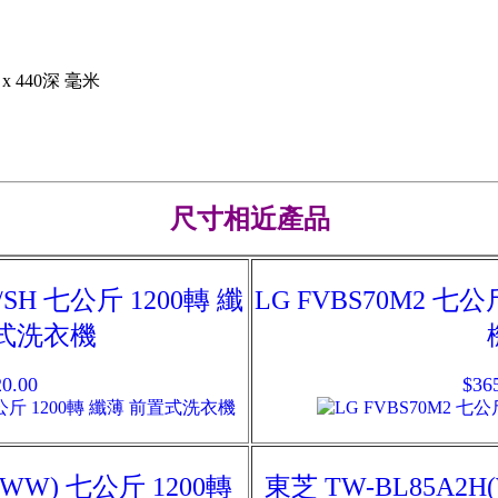
 x 440深 毫米
尺寸相近產品
/SH 七公斤 1200轉 纖
LG FVBS70M2 七
式洗衣機
0.00
$36
(WW) 七公斤 1200轉
東芝 TW-BL85A2H(