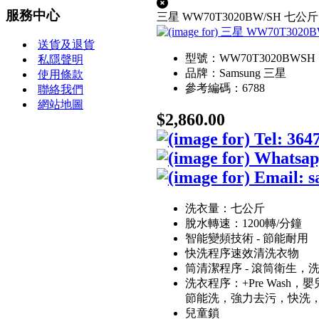
服務中心
三星 WW70T3020BW/SH 七公
送貨及退貨
型號：WW70T3020BWSH
私隱聲明
品牌：Samsung 三星
使用條款
參考編碼：6788
聯絡我們
網站地圖
$2,860.00
洗衣量：七公斤
脫水轉速：1200轉/分鐘
智能變頻技術 - 節能耐用
快洗程序速效清洗衣物
筒清潔程序 - 滾筒衛生，
洗衣程序：+Pre Wash
節能洗，強力去污，快洗，
兒童鎖