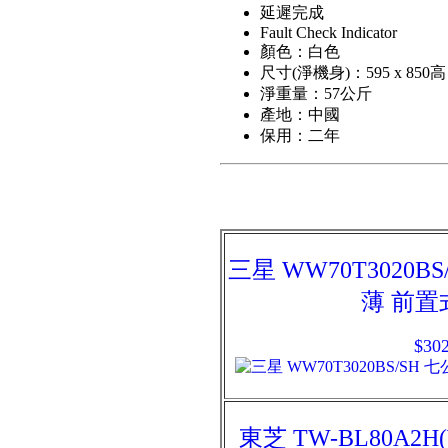
延遲完成
Fault Check Indicator
顏色：白色
尺寸(淨機身)：595 x 850高
淨重量：57公斤
產地：中國
保用：二年
三星 WW70T3020BS
薄 前置
$302
東芝 TW-BL80A2H