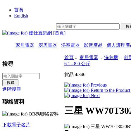
首頁
English
家居電器
廚房電器
浴室電器
影音產品
個人護理產
首頁
::
家居電器
::
洗衣機
::
前
搜尋
6.1 - 8.0 公斤
貨品 4/346
進階搜尋
聯絡資料
三星 WW70T30
下載電子名片