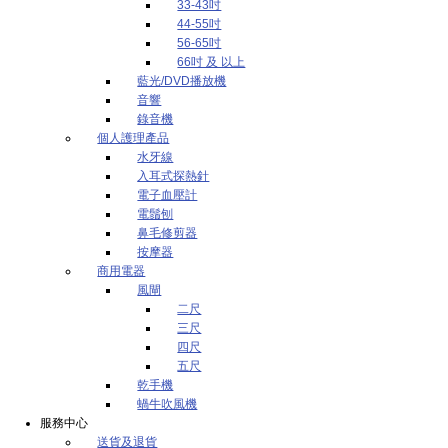
33-43吋
44-55吋
56-65吋
66吋 及 以上
藍光/DVD播放機
音響
錄音機
個人護理產品
水牙線
入耳式探熱針
電子血壓計
電鬚刨
鼻毛修剪器
按摩器
商用電器
風閘
二尺
三尺
四尺
五尺
乾手機
蝸牛吹風機
服務中心
送貨及退貨