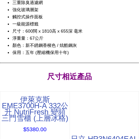
三重除臭過濾網
強化玻璃層架
觸控式操作面板
一級能源標籤
尺寸：600闊 x 1810高 x 655深 毫米
淨重量：67公斤
顏色：新不銹鋼香檳色 / 炫酷鋼灰
保用：五年 (壓縮機保用十年)
尺寸相近產品
伊萊克斯
EME3700H-A 332公
升 NutriFresh 變頻
三門雪櫃 (上層冰格)
$5380.00
日立 HR3N6404EAL