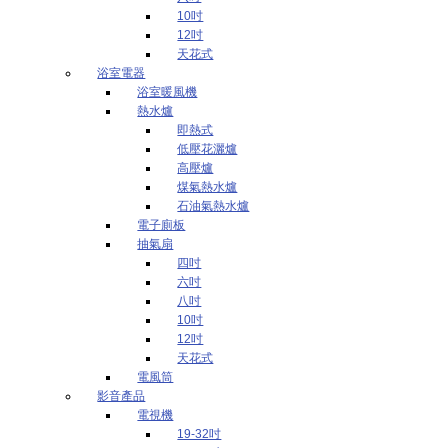
10吋
12吋
天花式
浴室電器
浴室暖風機
熱水爐
即熱式
低壓花灑爐
高壓爐
煤氣熱水爐
石油氣熱水爐
電子廁板
抽氣扇
四吋
六吋
八吋
10吋
12吋
天花式
電風筒
影音產品
電視機
19-32吋