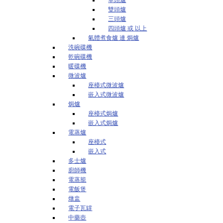
雙頭爐
三頭爐
四頭爐 或 以上
氣體煮食爐 連 焗爐
洗碗碟機
乾碗碟機
暖碟機
微波爐
座檯式微波爐
嵌入式微波爐
焗爐
座檯式焗爐
嵌入式焗爐
電蒸爐
座檯式
嵌入式
多士爐
廚師機
電蒸籠
電飯煲
燉盅
電子瓦罉
中藥壺