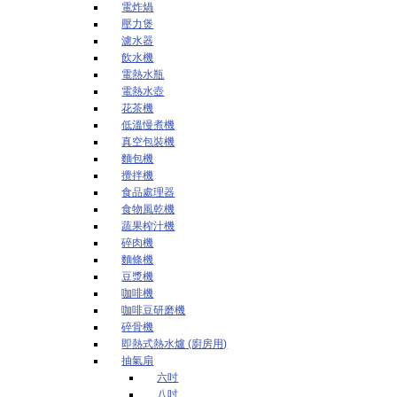
電炸煱
壓力煲
濾水器
飲水機
電熱水瓶
電熱水壺
花茶機
低溫慢煮機
真空包裝機
麵包機
攪拌機
食品處理器
食物風乾機
蔬果榨汁機
碎肉機
麵條機
豆漿機
咖啡機
咖啡豆研磨機
碎骨機
即熱式熱水爐 (廚房用)
抽氣扇
六吋
八吋