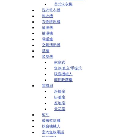
美式洗衣機
洗衣乾衣機
乾衣機
衣物護理機
抽濕機
抽濕機
電暖爐
空氣清新機
酒櫃
吸塵機
家庭式
無線/直立/手提式
吸塵機械人
商用吸塵機
電風扇
座檯扇
掛牆扇
座地扇
天花扇
熨斗
被褥乾燥機
抹窗機械人
室內無線電話