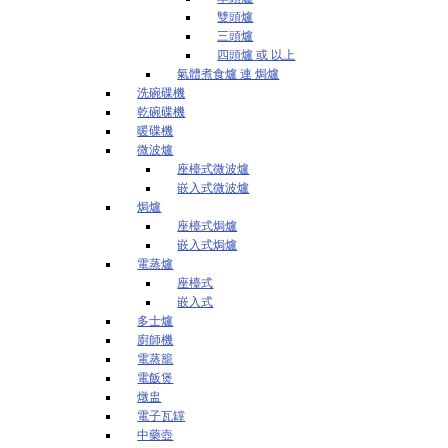
雙頭爐
三頭爐
四頭爐 或 以上
氣體煮食爐 連 焗爐
洗碗碟機
乾碗碟機
暖碟機
微波爐
座檯式微波爐
嵌入式微波爐
焗爐
座檯式焗爐
嵌入式焗爐
電蒸爐
座檯式
嵌入式
多士爐
廚師機
電蒸籠
電飯煲
燉盅
電子瓦罉
中藥壺