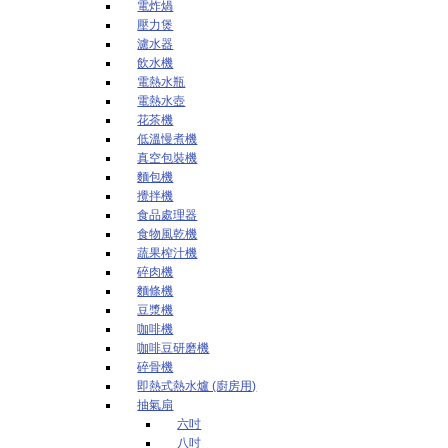
電炸煱
壓力煲
濾水器
飲水機
電熱水瓶
電熱水壺
花茶機
低溫慢煮機
真空包裝機
麵包機
攪拌機
食品處理器
食物風乾機
蔬果榨汁機
碎肉機
麵條機
豆漿機
咖啡機
咖啡豆研磨機
碎骨機
即熱式熱水爐 (廚房用)
抽氣扇
六吋
八吋