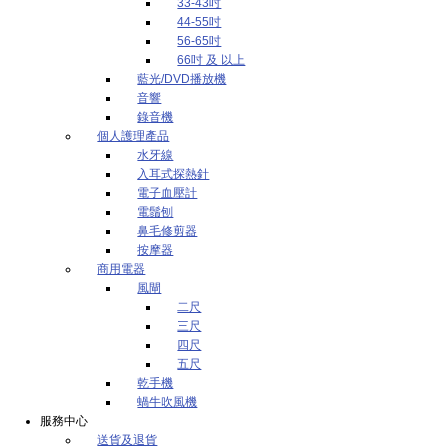
33-43吋
44-55吋
56-65吋
66吋 及 以上
藍光/DVD播放機
音響
錄音機
個人護理產品
水牙線
入耳式探熱針
電子血壓計
電鬚刨
鼻毛修剪器
按摩器
商用電器
風閘
二尺
三尺
四尺
五尺
乾手機
蝸牛吹風機
服務中心
送貨及退貨