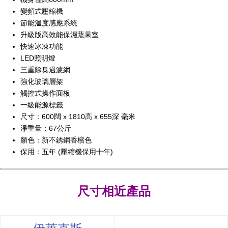
變頻式壓縮機
節能溫度感應系統
升級版高效能保濕蔬果室
快速冰凍功能
LED照明燈
三重除臭過濾網
強化玻璃層架
觸控式操作面板
一級能源標籤
尺寸：600闊 x 1810高 x 655深 毫米
淨重量：67公斤
顏色：新不銹鋼香檳色
保用：五年 (壓縮機保用十年)
尺寸相近產品