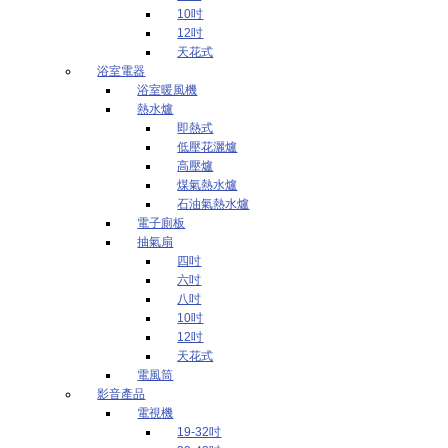
10吋
12吋
天花式
浴室電器
浴室暖風機
熱水爐
即熱式
低壓花灑爐
高壓爐
煤氣熱水爐
石油氣熱水爐
電子廁板
抽氣扇
四吋
六吋
八吋
10吋
12吋
天花式
電風筒
影音產品
電視機
19-32吋