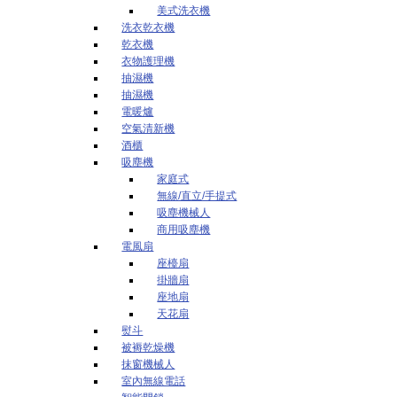
美式洗衣機
洗衣乾衣機
乾衣機
衣物護理機
抽濕機
抽濕機
電暖爐
空氣清新機
酒櫃
吸塵機
家庭式
無線/直立/手提式
吸塵機械人
商用吸塵機
電風扇
座檯扇
掛牆扇
座地扇
天花扇
熨斗
被褥乾燥機
抹窗機械人
室內無線電話