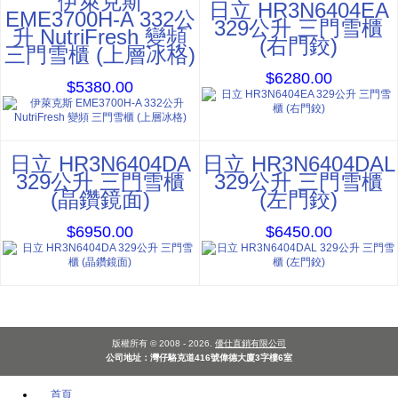
伊萊克斯
日立 HR3N6404EA
EME3700H-A 332公
329公升 三門雪櫃
升 NutriFresh 變頻
(右門鉸)
三門雪櫃 (上層冰格)
$6280.00
$5380.00
日立 HR3N6404DA
日立 HR3N6404DAL
329公升 三門雪櫃
329公升 三門雪櫃
(晶鑽鏡面)
(左門鉸)
$6950.00
$6450.00
版權所有 © 2008 - 2026.
優仕直銷有限公司
公司地址：灣仔駱克道416號偉德大廈3字樓6室
首頁